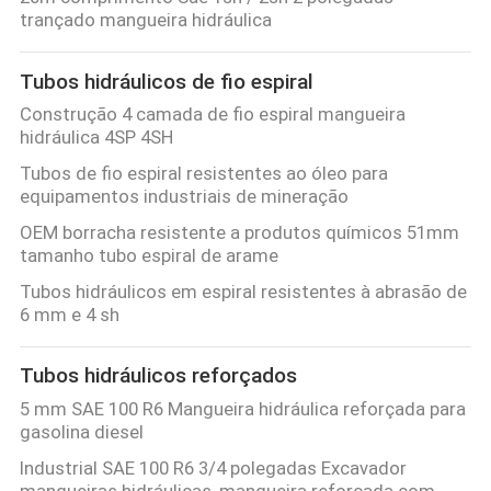
CONTROLE
trançado mangueira hidráulica
DA
Tubos hidráulicos de fio espiral
QUALIDADE
Construção 4 camada de fio espiral mangueira
hidráulica 4SP 4SH
CONTACTE-
Tubos de fio espiral resistentes ao óleo para
NOS
equipamentos industriais de mineração
OEM borracha resistente a produtos químicos 51mm
tamanho tubo espiral de arame
NOTÍCIA
Tubos hidráulicos em espiral resistentes à abrasão de
6 mm e 4 sh
PEÇA
UMAS
Tubos hidráulicos reforçados
CITAÇÕES
5 mm SAE 100 R6 Mangueira hidráulica reforçada para
gasolina diesel
Industrial SAE 100 R6 3/4 polegadas Excavador
MAPA
mangueiras hidráulicas, mangueira reforçada com