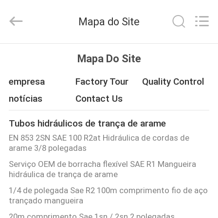
flexível
fornecedor.
Copyright
Mapa do Site
©
2021
-
2025
Chenbo
CASA
Rubber
Mapa Do Site
and
Plastic
Technology
(Hebei)
PRODUTOS
empresa
Factory Tour
Quality Control
Co.,
Ltd.
All
notícias
Contact Us
Rights
Reserved.
SOBRE
Developed
by
Tubos hidráulicos de trança de arame
NÓS
ECER
EN 853 2SN SAE 100 R2at Hidráulica de cordas de
arame 3/8 polegadas
EXCURSÃO
Serviço OEM de borracha flexível SAE R1 Mangueira
hidráulica de trança de arame
DA
1/4 de polegada Sae R2 100m comprimento fio de aço
FÁBRICA
trançado mangueira
20m comprimento Sae 1sn / 2sn 2 polegadas