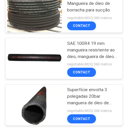
Mangueira de óleo de
borracha para sucção
10
negotiable MOQ:360 metros
Mangueira de
CONTACT
lavagem a jato
SAE 100R4 19 mm
mangueira resistente ao
óleo, mangueira de óleo
de alta pressão
negotiable MOQ:360 metros
CONTACT
6
Tubos de vapor de
Superfície envolta 3
polegadas 20bar
borracha
manguera de óleo de
borracha
negotiable MOQ:360 metros
CONTACT