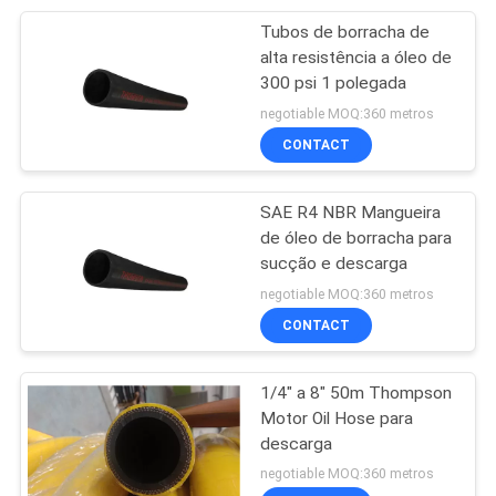
Tubos de borracha de
12
alta resistência a óleo de
Mangueira
300 psi 1 polegada
negotiable MOQ:360 metros
resistente à abrasão
CONTACT
SAE R4 NBR Mangueira
de óleo de borracha para
sucção e descarga
7
negotiable MOQ:360 metros
Mangueira de
CONTACT
borracha resistente
1/4" a 8" 50m Thompson
a produtos
Motor Oil Hose para
descarga
químicos
negotiable MOQ:360 metros