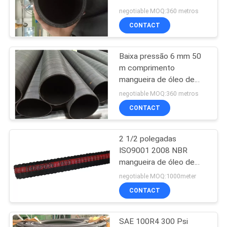
comprimento
DO
negotiable MOQ:360 metros
CONTACT
SITE
9
Tubos de água de
Baixa pressão 6 mm 50
PRIVACY
m comprimento
borracha industrial
POLICY
mangueira de óleo de
borracha
negotiable MOQ:360 metros
CONTACT
2 1/2 polegadas
6
ISO9001 2008 NBR
mangueira de ar de
mangueira de óleo de
alta pressão
negotiable MOQ:1000meter
borracha
CONTACT
SAE 100R4 300 Psi