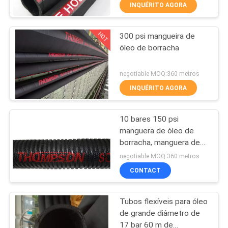
CONTROLE
INQUÉRITO AGORA
DA
HOT
300 psi mangueira de
QUALIDADE
17
óleo de borracha
Tubos hidráulicos
CONTACTE-
negotiable MOQ:360 metros
reforçados
NOS
INQUÉRITO AGORA
10 bares 150 psi
NOTÍCIA
manguera de óleo de
borracha, manguera de
21
PEÇA
borracha resistente ao
negotiable MOQ:360 metros
óleo
Tubos de óleo de
UMAS
CONTACT
CITAÇÕES
borracha
Tubos flexíveis para óleo
de grande diâmetro de
MAPA
17 bar 60 m de