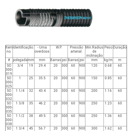
Item
Identificação.
- Uma
W.P.
Pressão
Min.Radius
Peso
Duração
no.
overdose.
arterial.
de
inclinação
#
polegada
mm
mm
Barras
psi
Barras
psi
mm
kg/m
m
SO
3/4
19
29.4
20
300
60
900
120
0.68
60
300-
019
SO
1
25
35.5
20
300
60
900
150
0.85
60
300-
025
SO
1 1/4
32
43.4
20
300
60
900
200
1.16
60
300-
032
SO
1 3/8
35
46.2
20
300
60
900
250
1.23
60
300-
035
SO
1 1/2
38
49.5
20
300
60
900
250
1.36
60
300-
038
SO
1 3/4
45
56.7
20
300
60
900
300
1.62
60