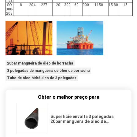
152
SO
8
204
227
20
300
60
900
1150
15.80
15
300-
203
20bar mangueira de óleo de borracha
3 polegadas de mangueira de óleo de borracha
Tubo de óleo hidráulico de 3 polegadas
Obter o melhor preço para
Superfície envolta 3 polegadas
20bar manguera de óleo de
borracha