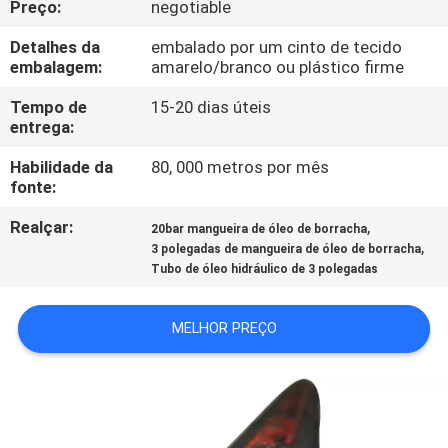
Preço:
negotiable
CONTROLE
DA
Detalhes da
embalado por um cinto de tecido
embalagem:
amarelo/branco ou plástico firme
QUALIDADE
Tempo de
15-20 dias úteis
entrega:
CONTACTE-
Habilidade da
80, 000 metros por mês
NOS
fonte:
Realçar:
,
20bar mangueira de óleo de borracha
PEÇA
,
3 polegadas de mangueira de óleo de borracha
Tubo de óleo hidráulico de 3 polegadas
UMAS
CITAÇÕES
MELHOR PREÇO
NOTÍCIA