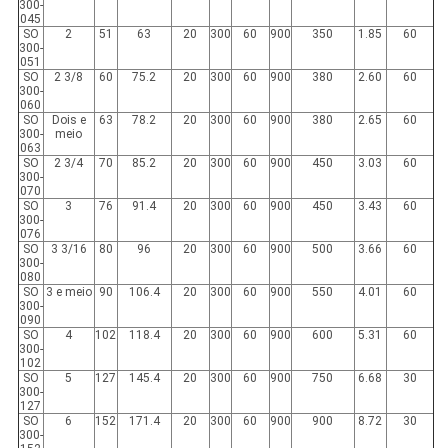
300-
045
SO
2
51
63
20
300
60
900
350
1.85
60
300-
051
SO
2 3/8
60
75.2
20
300
60
900
380
2.60
60
300-
060
SO
Dois e
63
78.2
20
300
60
900
380
2.65
60
300-
meio
063
SO
2 3/4
70
85.2
20
300
60
900
450
3.03
60
300-
070
SO
3
76
91.4
20
300
60
900
450
3.43
60
300-
076
SO
3 3/16
80
96
20
300
60
900
500
3.66
60
300-
080
SO
3 e meio
90
106.4
20
300
60
900
550
4.01
60
300-
090
SO
4
102
118.4
20
300
60
900
600
5.31
60
300-
102
SO
5
127
145.4
20
300
60
900
750
6.68
30
300-
127
SO
6
152
171.4
20
300
60
900
900
8.72
30
300-