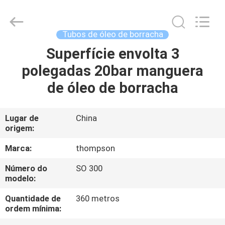
óleo
de
borracha
fornecedor.
Copyright
Tubos de óleo de borracha
©
2021
-
Superfície envolta 3
CASA
2025
wirehydraulichose.com.
polegadas 20bar manguera
All
Rights
Reserved.
PRODUTOS
de óleo de borracha
Developed
by
ECER
SOBRE
Lugar de
China
origem:
NÓS
Marca:
thompson
EXCURSÃO
Número do
SO 300
modelo:
DA
FÁBRICA
Quantidade de
360 metros
ordem mínima: