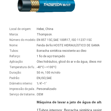
Local de origem:
Hebei, China
Marca:
Thompson.
Número do modelo:
EN 857 1SC,SAE 100R17, ISO 11237-1SC
Nome:
Fenda de fio HOSTE HIDRAULÍSTICO DE GAMA
Tubos:
Borracha sintética resistente ao óleo
Reforço:
1 fio de aço trançado
Aplicação:
Temperatura de funcionamento:
-40°C~+100°C
Duração:
50 m, 100 m/rolo
Padrão:
EN,ISO,SAE
Diâmetro interno:
1/4'~1'
Impressão de palavras:
Personalizado
Serviço de tratamento:
OEM
Máquina de lavar a jato de água de alta pr
1Tubos internos: Borracha sintética resistente a