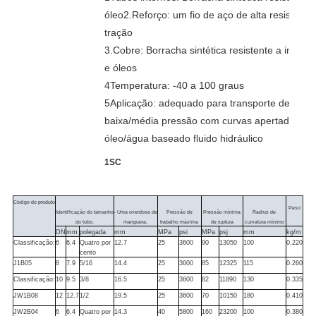
óleo2.Reforço: um fio de aço de alta resistência
tração
3.Cobre: Borracha sintética resistente a intempé
e óleos
4Temperatura: -40 a 100 graus
5Aplicação: adequado para transporte de 
baixa/média pressão com curvas apertadas de 
óleo/água baseado fluido hidráulico
1SC
Código do produto
Peso
Identificação do tamanho
- Uma overdose de
Pressão de
Pressão mínima
Radius de
do tubo.
manguera.
trabalho máxima
de ruptura
curvatura mínimo
DN
mm
polegada
mm
MPa
psi
MPa
psj
mm
kg/m
Classificação:
6
6.4
Quatro por
12.7
25
3600
90
13050
100
0.220
cento
J1B05
8
7.9
5/16
14.4
25
3600
85
12325
115
0.260
Classificação:
10
9.5
3/8
16.5
25
3600
82
11890
130
0.335
JW1B08
12
12.7
1/2
19.5
25
3600
70
10150
180
0.410
JW2B04
6
6.4
Quatro por
14.3
40
5800
160
23200
100
0.380