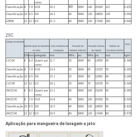
cento
40
Classificação:
8
7.9
5/16
16.2
5800
140
20300
115
0.435
Classificação:
10
9.5
3/8
18.3
40
5800
130
18850
130
0.550
J2B08
12
12.7
1/2
21.3
40
5800
120
17400
180
0.640
2SC
Código do produto
Peso
Identificação do tamanho
- Uma overdose de
Pressão de
Pressão mínima
Radius de
do tubo.
manguera.
trabalho máxima
de ruptura
curvatura mínimo
DN
mm
polegada
mm
MPa
psi
MPa
psi
mm
kg/m
C1C04
6
6.4
Quatro por
11.7
25
3600
90
13050
50
0.180
cento
Classificação:
8
7.9
5/16
13.4
25
3600
85
12325
55
0.200
Classificação:
10
9.5
3/8
15.1
25
3600
82
11890
60
0.260
C1C08
12
12.7
1/2
18.1
25
3600
70
10150
70
0.345
JW2C04
6
6.4
Quatro por
13.1
40
5800
160
23200
50
0.285
cento
JW2C05
8
7.9
5/16
14.8
40
5800
140
20300
55
0.335
Classificação:
10
9.5
3/8
16.5
40
5800
130
18850
65
0.420
JW2C08
12
12.7
1/2
19.5
40
5800
120
17400
80
0.575
Aplicação para mangueira de lavagem a jato: