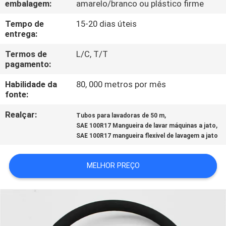
embalagem:
amarelo/branco ou plástico firme
CONTROLE
DA
Tempo de
15-20 dias úteis
entrega:
QUALIDADE
Termos de
L/C, T/T
pagamento:
CONTACTE-
Habilidade da
80, 000 metros por mês
NOS
fonte:
Realçar:
,
Tubos para lavadoras de 50 m
NOTÍCIA
,
SAE 100R17 Mangueira de lavar máquinas a jato
SAE 100R17 mangueira flexível de lavagem a jato
PEÇA
MELHOR PREÇO
UMAS
CITAÇÕES
MAPA