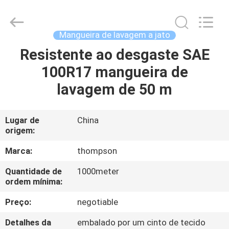
mangueira
de
extensão
de
lavagem
Mangueira de lavagem a jato
de
potência
supplier.
Resistente ao desgaste SAE
CASA
Copyright
©
100R17 mangueira de
2021
-
2025
PRODUTOS
lavagem de 50 m
Chenbo
Rubber
and
Plastic
Technology
SOBRE
Lugar de
China
(Hebei)
Co.,
origem:
NÓS
Ltd.
All
Rights
Marca:
thompson
Reserved.
Developed
EXCURSÃO
by
Quantidade de
1000meter
ECER
ordem mínima:
DA
FÁBRICA
Preço:
negotiable
Detalhes da
embalado por um cinto de tecido