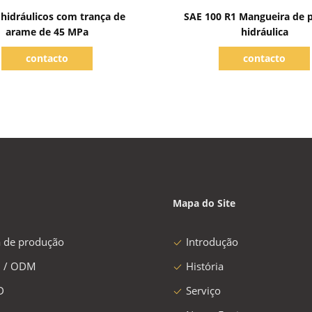
Mostrar detalhes
Mostrar detalhes
hidráulicos com trança de
SAE 100 R1 Mangueira de 
arame de 45 MPa
hidráulica
contacto
contacto
Mapa do Site
a de produção
Introdução
 / ODM
História
D
Serviço