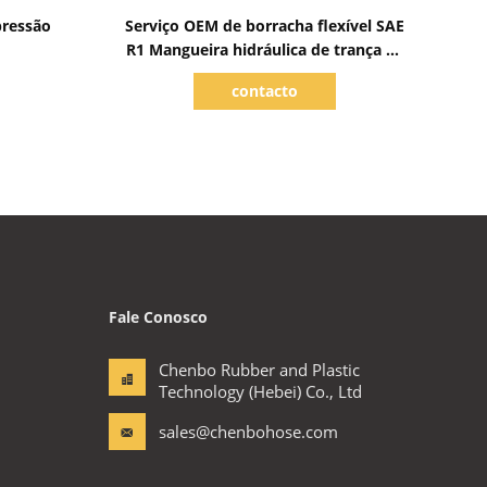
Mostrar detalhes
pressão
Serviço OEM de borracha flexível SAE
R1 Mangueira hidráulica de trança de
arame
contacto
Fale Conosco
Chenbo Rubber and Plastic
Technology (Hebei) Co., Ltd
sales@chenbohose.com