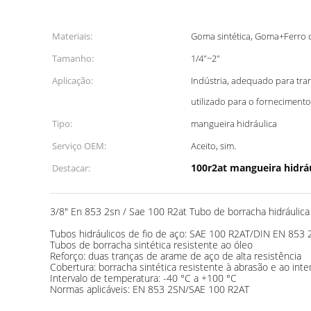
Materiais:
Goma sintética, Goma+Ferro 
Tamanho:
1/4"~2"
Aplicação:
Indústria, adequado para tran
utilizado para o fornecimento
Tipo:
mangueira hidráulica
Serviço OEM:
Aceito, sim.
100r2at mangueira hidrá
Destacar:
3/8" En 853 2sn / Sae 100 R2at Tubo de borracha hidráulic
Tubos hidráulicos de fio de aço: SAE 100 R2AT/DIN EN 853
Tubos de borracha sintética resistente ao óleo
Reforço: duas tranças de arame de aço de alta resistência
Cobertura: borracha sintética resistente à abrasão e ao in
Intervalo de temperatura: -40 °C a +100 °C
Normas aplicáveis: EN 853 2SN/SAE 100 R2AT