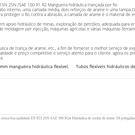
 1SN 2SN /SAE 100 R1 R2 Mangueira hidráulica trançada por fio
tubo interno, uma camada média, dois reforços de arame e uma tampa.O t
ra proteger o fio contra a abrasão, a camada de arame é o material de e
em apoio hidráulico de minas, exploração de petróleo, adequada para en
e moldagem por injecção, máquinas agrícolas e várias máquinas-ferram
ulica de trança de arame, etc., a fim de fornecer o melhor serviço de ex
idade e preço competitivo e serviço atento para o cliente. agora os pr
a.
3mm mangueira hidráulica flexível
,
Tubos flexíveis hidráulicos 