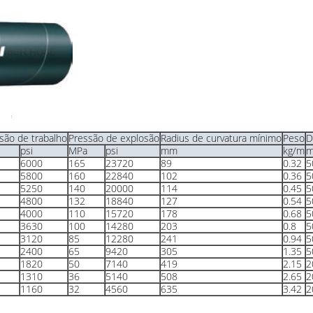
são de trabalho
Pressão de explosão
Radius de curvatura mínimo
Peso
D
psi
MPa
psi
mm
kg/m
m
6000
165
23720
89
0.32
5
5800
160
22840
102
0.36
5
5250
140
20000
114
0.45
5
4800
132
18840
127
0.54
5
4000
110
15720
178
0.68
5
3630
100
14280
203
0.8
5
3120
85
12280
241
0.94
5
2400
65
9420
305
1.35
5
1820
50
7140
419
2.15
2
1310
36
5140
508
2.65
2
1160
32
4560
635
3.42
2