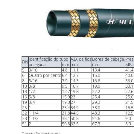
Identificação do tubo
A.D. de fios
Dores de cabeça.
Pres
DN
polegada
mm
mm
mm
MPa
5
3/16
4.8
11.1
13.4
41.4
6
Quatro por cento
6.4
12.7
15.0
40.0
8
5/16
7.9
14.3
16.6
36.0
10
3/8
9.5
16.7
19.0
33.1
13
1/2
12.7
19.8
22.2
27.6
16
5/8
15.9
23
25.4
25.0
19
3/4
19.0
27
29.3
21.5
25
1
25.4
34.9
38.0
16.5
32
1 1/4
31.8
44.5
48.3
12.5
38
1 1/2
38.1
50.8
54.6
9.0
51
2
50.8
63.5
67.3
8.0
Descrição destacada