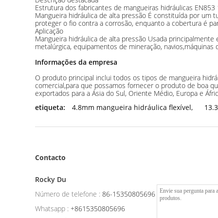
Estrutura dos fabricantes de mangueiras hidráulicas EN853
Mangueira hidráulica de alta pressão É constituída por um 
proteger o fio contra a corrosão, enquanto a cobertura é pa
Aplicação
Mangueira hidráulica de alta pressão Usada principalmente 
metalúrgica, equipamentos de mineração, navios,máquinas d
Informações da empresa
O produto principal inclui todos os tipos de mangueira hidrá
comercial,para que possamos fornecer o produto de boa qual
exportados para a Ásia do Sul, Oriente Médio, Europa e Áfric
etiqueta:
4.8mm mangueira hidráulica flexível
,
13.
Contacto
Rocky Du
Número de telefone :
86-15350805696
Whatsapp :
+8615350805696