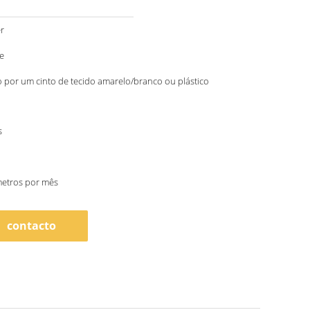
r
e
por um cinto de tecido amarelo/branco ou plástico
s
metros por mês
contacto