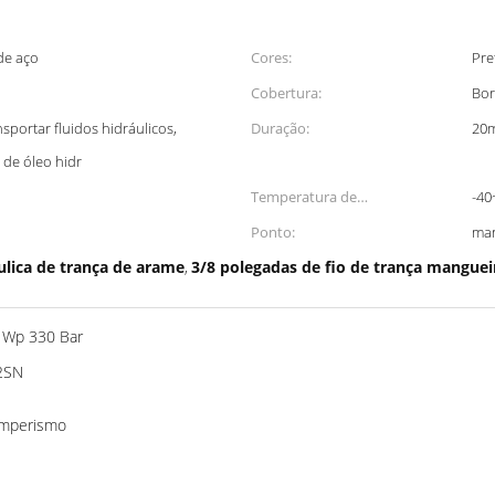
de aço
Cores:
Pre
Cobertura:
Bor
sportar fluidos hidráulicos,
Duração:
20
 de óleo hidr
Temperatura de
-40
funcionamento:
Ponto:
man
ulica de trança de arame
3/8 polegadas de fio de trança mangueir
,
a Wp 330 Bar
 2SN
temperismo