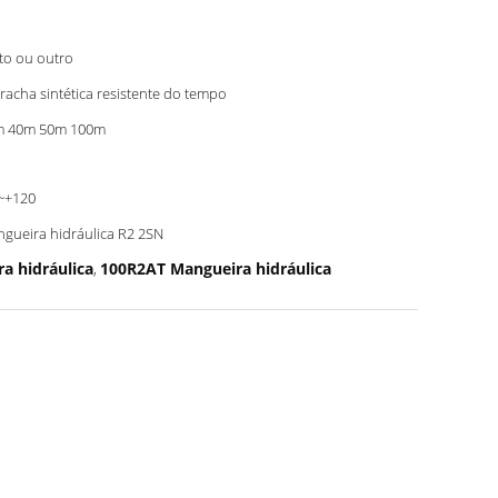
to ou outro
racha sintética resistente do tempo
m 40m 50m 100m
~+120
gueira hidráulica R2 2SN
a hidráulica
100R2AT Mangueira hidráulica
,