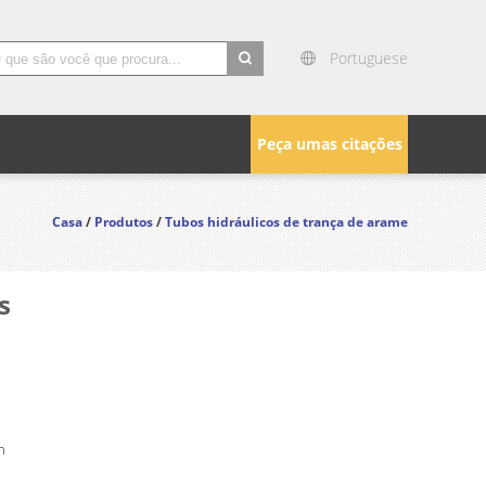
Portuguese
search
Peça umas citações
Casa
/
Produtos
/
Tubos hidráulicos de trança de arame
s
n