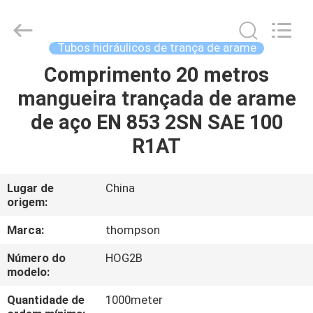
Technology
(Hebei)
Co.,
Ltd.
All
Tubos hidráulicos de trança de arame
Rights
Reserved.
Comprimento 20 metros
CASA
Developed
by
ECER
mangueira trançada de arame
PRODUTOS
de aço EN 853 2SN SAE 100
R1AT
SOBRE
NÓS
Lugar de
China
origem:
EXCURSÃO
Marca:
thompson
DA
Número do
HOG2B
modelo:
FÁBRICA
Quantidade de
1000meter