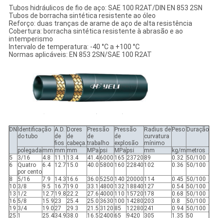
Tubos hidráulicos de fio de aço: SAE 100 R2AT/DIN EN 853 2SN
Tubos de borracha sintética resistente ao óleo
Reforço: duas tranças de arame de aço de alta resistência
Cobertura: borracha sintética resistente à abrasão e ao
intemperismo
Intervalo de temperatura: -40 °C a +100 °C
Normas aplicáveis: EN 853 2SN/SAE 100 R2AT
DN
Identificação
A.D.
Dores
Pressão
Pressão
Radius de
Peso
Duração
do tubo
de
de
de
de
curvatura
fios
cabeça.
trabalho
explosão
mínimo
polegada
mm
mm
mm
MPa
psi
MPa
psi
mm
kg/m
metros
5
3/16
4.8
11.1
13.4
41.4
6000
165
23720
89
0.32
50/100
6
Quatro
6.4
12.7
15.0
40.0
5800
160
22840
102
0.36
50/100
por cento
8
5/16
7.9
14.3
16.6
36.0
5250
140
20000
114
0.45
50/100
10
3/8
9.5
16.7
19.0
33.1
4800
132
18840
127
0.54
50/100
13
1/2
12.7
19.8
22.2
27.6
4000
110
15720
178
0.68
50/100
16
5/8
15.9
23
25.4
25.0
3630
100
14280
203
0.8
50/100
19
3/4
19.0
27
29.3
21.5
3120
85
12280
241
0.94
50/100
25
1
25.4
34.9
38.0
16.5
2400
65
9420
305
1.35
50