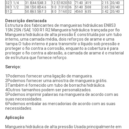
32
1 1/4
31.8
44.5
48.3
12.5
1820
50
7140
419
2.15
20/40
38
1 1/2
38.1
50.8
54.6
9.0
1310
36
5140
508
2.65
20/40
51
2
50.8
63.5
67.3
8.0
1160
32
4560
635
3.42
20/40
Descrição destacada
Estrutura dos fabricantes de mangueiras hidráulicas EN853
1SN 2SN /SAE 100 R1 R2 Mangueira hidráulica trançada por fio
Mangueira hidráulica de alta pressão É constituída por um tubo
interno, uma camada média, dois reforços de arame e uma
tampa.O tubo interno é para transmitir o líquido sob pressão e
proteger o fio contra a corrosão, enquanto a cobertura é para
proteger o fio contra a abrasão, a camada de arame é o material
de estrutura que fornece reforço.
Serviço:
1Podemos fornecer uma ligação de mangueira.
2Podemos fornecer uma amostra de mangueira grátis.
3Também é fornecido um tubo de borracha hidráulica.
4Outros tamanhos podem ser personalizados.
5Podemos imprimir palavras na mangueira de acordo com as
suas necessidades.
6Podemos embalar as mercadorias de acordo com as suas
necessidades.
Aplicação
Mangueira hidráulica de alta pressão Usada principalmente em