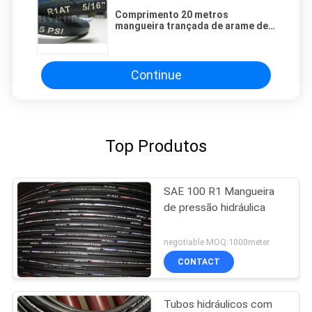
Comprimento 20 metros
mangueira trançada de arame de
aço EN 853 2SN SAE 100 R1AT
Continue
Top Produtos
SAE 100 R1 Mangueira
de pressão hidráulica
negotiable MOQ:1000meter
CONTACT
Tubos hidráulicos com