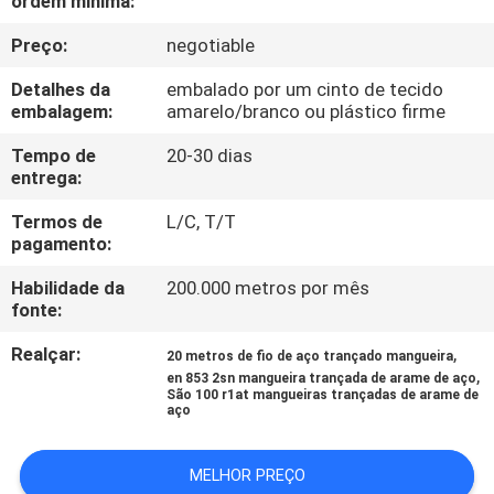
ordem mínima:
CONTROLE
Preço:
negotiable
DA
QUALIDADE
Detalhes da
embalado por um cinto de tecido
embalagem:
amarelo/branco ou plástico firme
CONTACTE-
Tempo de
20-30 dias
entrega:
NOS
Termos de
L/C, T/T
pagamento:
NOTÍCIA
Habilidade da
200.000 metros por mês
fonte:
PEÇA
Realçar:
,
20 metros de fio de aço trançado mangueira
UMAS
,
en 853 2sn mangueira trançada de arame de aço
São 100 r1at mangueiras trançadas de arame de
CITAÇÕES
aço
MELHOR PREÇO
MAPA