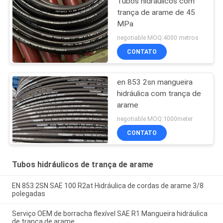
Tubos hidráulicos com
trança de arame de 45
MPa
negotiable MOQ:4000 metros
CONTATO
en 853 2sn mangueira
hidráulica com trança de
arame
negotiable MOQ:1000meter
CONTATO
Tubos hidráulicos de trança de arame
EN 853 2SN SAE 100 R2at Hidráulica de cordas de arame 3/8
polegadas
Serviço OEM de borracha flexível SAE R1 Mangueira hidráulica
de trança de arame