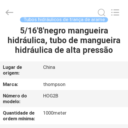
flexível
fornecedor.
Copyright
©
2021
Tubos hidráulicos de trança de arame
-
2025
wirehydraulichose.com.
5/16'8'negro mangueira
CASA
All
Rights
hidráulica, tubo de mangueira
Reserved.
Developed
by
PRODUTOS
hidráulica de alta pressão
ECER
SOBRE
Lugar de
China
origem:
NÓS
Marca:
thompson
EXCURSÃO
Número do
HOG2B
modelo:
DA
FÁBRICA
Quantidade de
1000meter
ordem mínima: