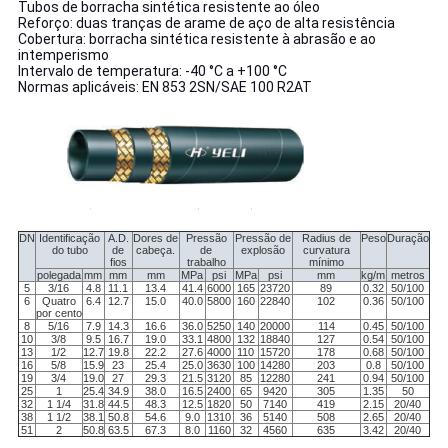
Tubos de borracha sintética resistente ao óleo
Reforço: duas tranças de arame de aço de alta resistência
Cobertura: borracha sintética resistente à abrasão e ao
intemperismo
Intervalo de temperatura: -40 °C a +100 °C
Normas aplicáveis: EN 853 2SN/SAE 100 R2AT
DN
Identificação
A.D.
Dores de
Pressão
Pressão de
Radius de
Peso
Duração
do tubo
de
cabeça.
de
explosão
curvatura
fios
trabalho
mínimo
polegada
mm
mm
mm
MPa
psi
MPa
psi
mm
kg/m
metros
5
3/16
4.8
11.1
13.4
41.4
6000
165
23720
89
0.32
50/100
6
Quatro
6.4
12.7
15.0
40.0
5800
160
22840
102
0.36
50/100
por cento
8
5/16
7.9
14.3
16.6
36.0
5250
140
20000
114
0.45
50/100
10
3/8
9.5
16.7
19.0
33.1
4800
132
18840
127
0.54
50/100
13
1/2
12.7
19.8
22.2
27.6
4000
110
15720
178
0.68
50/100
16
5/8
15.9
23
25.4
25.0
3630
100
14280
203
0.8
50/100
19
3/4
19.0
27
29.3
21.5
3120
85
12280
241
0.94
50/100
25
1
25.4
34.9
38.0
16.5
2400
65
9420
305
1.35
50
32
1 1/4
31.8
44.5
48.3
12.5
1820
50
7140
419
2.15
20/40
38
1 1/2
38.1
50.8
54.6
9.0
1310
36
5140
508
2.65
20/40
51
2
50.8
63.5
67.3
8.0
1160
32
4560
635
3.42
20/40