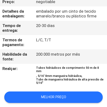
Preço:
negotiable
CONTROLE
DA
Detalhes da
embalado por um cinto de tecido
embalagem:
amarelo/branco ou plástico firme
QUALIDADE
Tempo de
20-30 dias
entrega:
CONTACTE-
Termos de
L/C, T/T
NOS
pagamento:
Habilidade da
200.000 metros por mês
PEÇA
fonte:
UMAS
Realçar:
Tubos hidráulicos de comprimento 50 m de 8
mm
CITAÇÕES
,
,
5/16' 8mm mangueira hidráulica
Tubo de mangueira hidráulica de alta pressão de
5/16"
NOTÍCIA
MELHOR PREÇO