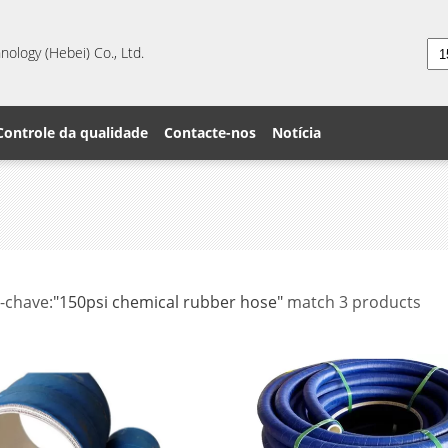
ology (Hebei) Co., Ltd.
Controle da qualidade
Contacte-nos
Notícia
-chave:
"150psi chemical rubber hose"
match 3 products