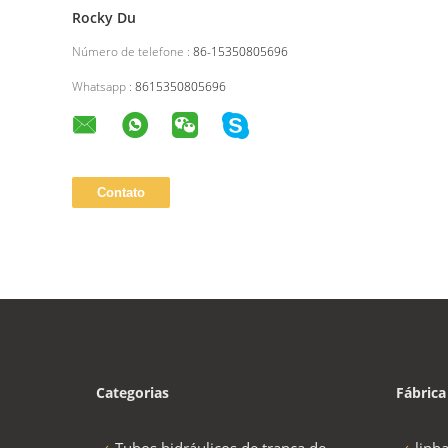
Rocky Du
Número de telefone :
86-15350805696
Whatsapp :
8615350805696
Categorias
Fábrica