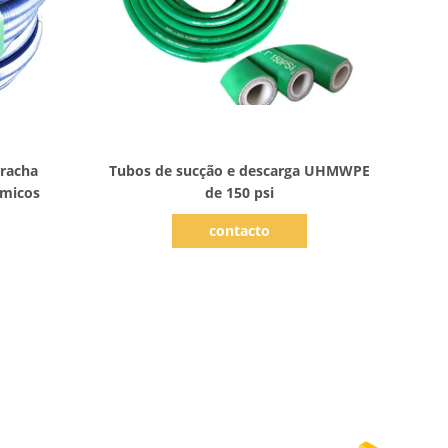
Mostrar detalhes
rracha
Tubos de sucção e descarga UHMWPE
ímicos
de 150 psi
contacto