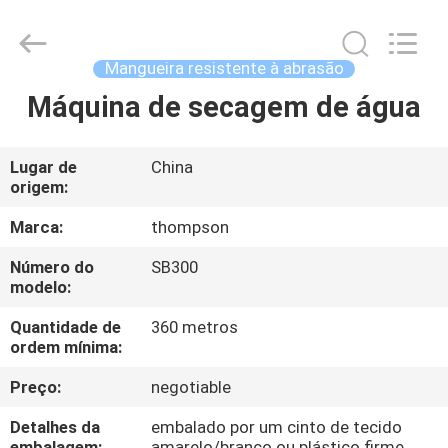
borracha
trançada
com
fio
de
Mangueira resistente à abrasão
borracha
supplier.
Copyright
Máquina de secagem de água
CASA
©
2021
-
2025
Chenbo
PRODUTOS
Lugar de
China
Rubber
and
origem:
Plastic
Technology
(Hebei)
SOBRE
Marca:
thompson
Co.,
Ltd.
NÓS
All
Número do
SB300
Rights
modelo:
Reserved.
Developed
by
EXCURSÃO
Quantidade de
360 metros
ECER
ordem mínima:
DA
Preço:
negotiable
FÁBRICA
Detalhes da
embalado por um cinto de tecido
embalagem:
amarelo/branco ou plástico firme