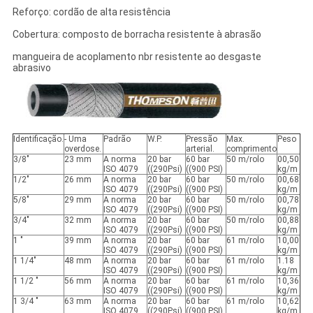
Reforço: cordão de alta resistência
Cobertura: composto de borracha resistente à abrasão
mangueira de acoplamento nbr resistente ao desgaste
abrasivo
Identificação.
- Uma
Padrão
W.P.
Pressão
Max.
Peso
overdose.
arterial.
comprimento
3/8"
23 mm
A norma
20 bar
60 bar
50 m/rolo
00,50
ISO 4079
((290Psi)
((900 PSI)
kg/m
1/2"
26 mm
A norma
20 bar
60 bar
50 m/rolo
00,68
ISO 4079
((290Psi)
((900 PSI)
kg/m
5/8"
29 mm
A norma
20 bar
60 bar
50 m/rolo
00,78
ISO 4079
((290Psi)
((900 PSI)
kg/m
3/4"
32 mm
A norma
20 bar
60 bar
50 m/rolo
00,88
ISO 4079
((290Psi)
((900 PSI)
kg/m
1 "
39 mm
A norma
20 bar
60 bar
61 m/rolo
10,00
ISO 4079
((290Psi)
((900 PSI)
kg/m
1 1/4"
48 mm
A norma
20 bar
60 bar
61 m/rolo
1.18
ISO 4079
((290Psi)
((900 PSI)
kg/m
1 1/2 "
56 mm
A norma
20 bar
60 bar
61 m/rolo
10,36
ISO 4079
((290Psi)
((900 PSI)
kg/m
1 3/4 "
63 mm
A norma
20 bar
60 bar
61 m/rolo
10,62
ISO 4079
((290Psi)
((900 PSI)
kg/m