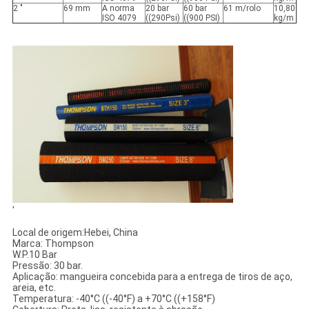
2 "
69 mm
A norma
20 bar
60 bar
61 m/rolo
10,80
ISO 4079
((290Psi)
((900 PSI)
kg/m
'
Local de origem:Hebei, China
Marca: Thompson
W.P.10 Bar
Pressão: 30 bar.
Aplicação: mangueira concebida para a entrega de tiros de aço,
areia, etc.
Temperatura: -40°C ((-40°F) a +70°C ((+158°F)