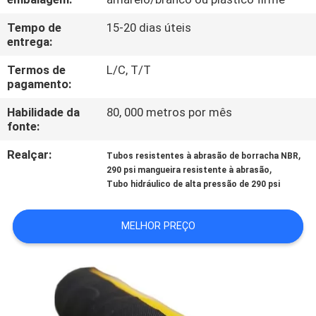
CONTROLE
Tempo de
15-20 dias úteis
DA
entrega:
QUALIDADE
Termos de
L/C, T/T
pagamento:
CONTACTE-
Habilidade da
80, 000 metros por mês
NOS
fonte:
Realçar:
,
Tubos resistentes à abrasão de borracha NBR
NOTÍCIA
,
290 psi mangueira resistente à abrasão
Tubo hidráulico de alta pressão de 290 psi
PEÇA
MELHOR PREÇO
UMAS
CITAÇÕES
MAPA