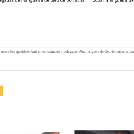
legadas de mangueira de óleo de borracha
,
20bar mangueira de