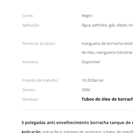
Cores:
Negro
Aplicação:
Água, petróleo, gás, diesel, in
Nome do produto:
mangueira de borracha resist
de óleo, mangueira industria
Amostra:
Disponível
Pressão de trabalho:
10-20 Barras
Serviço:
OEM
Tubos de óleo de borrac
Destacar:
3 polegadas anti-envelhecimento borracha tanque de 
Aplicação
: extração e entrega de produtos à base de petr