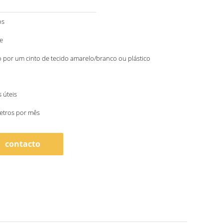
os
e
por um cinto de tecido amarelo/branco ou plástico
s úteis
etros por mês
contacto