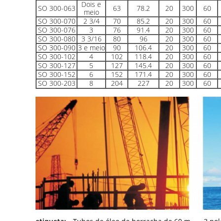
Dois e
SO 300-063
63
78.2
20
300
60
meio
SO 300-070
2 3/4
70
85.2
20
300
60
SO 300-076
3
76
91.4
20
300
60
SO 300-080
3 3/16
80
96
20
300
60
SO 300-090
3 e meio
90
106.4
20
300
60
SO 300-102
4
102
118.4
20
300
60
SO 300-127
5
127
145.4
20
300
60
SO 300-152
6
152
171.4
20
300
60
SO 300-203
8
204
227
20
300
60