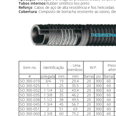
Tubos internos
:Rubber sintético liso preto
Reforço
: Cabos de aço de alta resistência e fios helicoidais
Cobertura
: Composto de borracha resistente ao ozono, ól
- Uma
Pres
Item no.
Identificação.
W.P.
overdose.
arter
#
polegada
mm
mm
Barras
psi
Barras
SO 300-019
3/4
19
29.4
20
300
60
SO 300-025
1
25
35.5
20
300
60
SO 300-032
1 1/4
32
43.4
20
300
60
SO 300-035
1 3/8
35
46.2
20
300
60
SO 300-038
1 1/2
38
49.5
20
300
60
SO 300-045
1 3/4
45
56.7
20
300
60
SO 300-051
2
51
63
20
300
60
SO 300-060
2 3/8
60
75.2
20
300
60