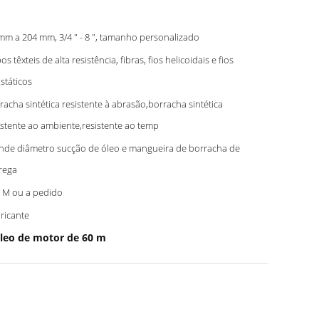
mm a 204 mm, 3/4 " - 8 ", tamanho personalizado
os têxteis de alta resistência, fibras, fios helicoidais e fios
istáticos
racha sintética resistente à abrasão,borracha sintética
istente ao ambiente,resistente ao temp
nde diâmetro sucção de óleo e mangueira de borracha de
rega
 M ou a pedido
ricante
leo de motor de 60 m