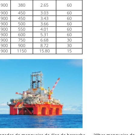
900
380
2.65
60
900
450
3.03
60
900
450
3.43
60
900
500
3.66
60
900
550
4.01
60
900
600
5.31
60
900
750
6.68
30
900
900
8.72
30
900
1150
15.80
15