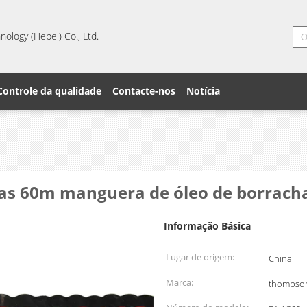
ology (Hebei) Co., Ltd.
Controle da qualidade
Contacte-nos
Notícia
as 60m manguera de óleo de borracha
Informação Básica
Lugar de origem:
China
Marca:
thompso