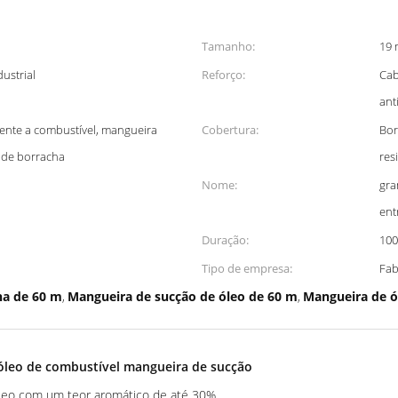
Tamanho:
19 
dustrial
Reforço:
Cab
ant
ente a combustível, mangueira
Cobertura:
Bor
l de borracha
res
Nome:
gra
ent
Duração:
100
Tipo de empresa:
Fab
ha de 60 m
Mangueira de sucção de óleo de 60 m
Mangueira de ó
,
,
óleo de combustível mangueira de sucção
óleo com um teor aromático de até 30%.