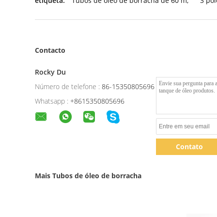
etiqueta:
Tubos de óleo de borracha de 60 m
,
3 po
Contacto
Rocky Du
Número de telefone :
86-15350805696
Whatsapp :
+8615350805696
Contato
Mais Tubos de óleo de borracha