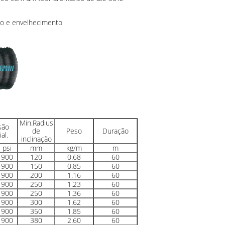
eo e envelhecimento
Min.Radius
são
de
Peso
Duração
ial.
inclinação
psi
mm
kg/m
m
900
120
0.68
60
900
150
0.85
60
900
200
1.16
60
900
250
1.23
60
900
250
1.36
60
900
300
1.62
60
900
350
1.85
60
900
380
2.60
60