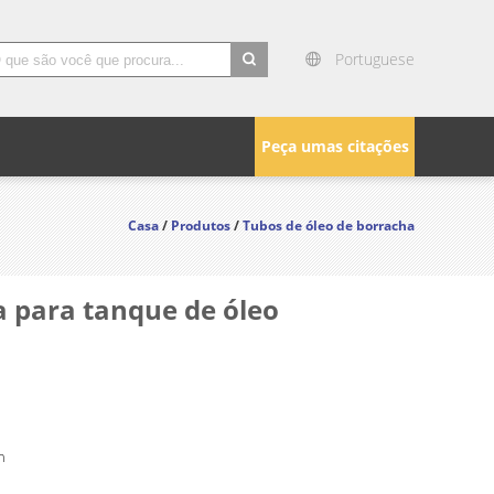
Portuguese
search
Peça umas citações
Casa
/
Produtos
/
Tubos de óleo de borracha
 para tanque de óleo
n