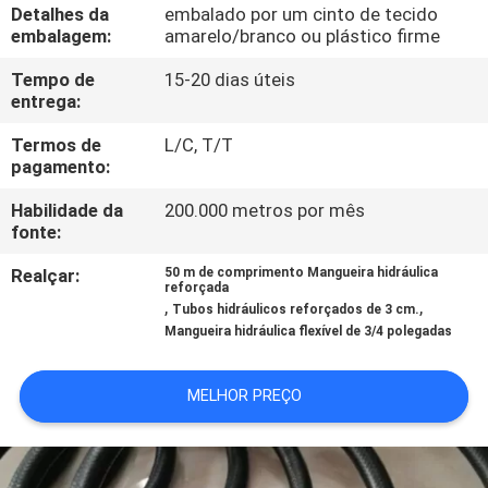
CONTROLE
Detalhes da
embalado por um cinto de tecido
embalagem:
amarelo/branco ou plástico firme
DA
Tempo de
15-20 dias úteis
QUALIDADE
entrega:
Termos de
L/C, T/T
CONTACTE-
pagamento:
NOS
Habilidade da
200.000 metros por mês
fonte:
PEÇA
Realçar:
50 m de comprimento Mangueira hidráulica
reforçada
UMAS
,
,
Tubos hidráulicos reforçados de 3 cm.
CITAÇÕES
Mangueira hidráulica flexível de 3/4 polegadas
MELHOR PREÇO
NOTÍCIA