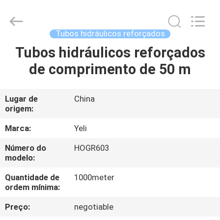
de
3
cm.
fornecedor.
Copyright
Tubos hidráulicos reforçados
©
2021
-
Tubos hidráulicos reforçados
CASA
2025
wirehydraulichose.com.
de comprimento de 50 m
All
Rights
Reserved.
PRODUTOS
Developed
by
ECER
Lugar de
China
origem:
SOBRE
NÓS
Marca:
Yeli
Número do
HOGR603
modelo:
EXCURSÃO
DA
Quantidade de
1000meter
ordem mínima:
FÁBRICA
Preço:
negotiable