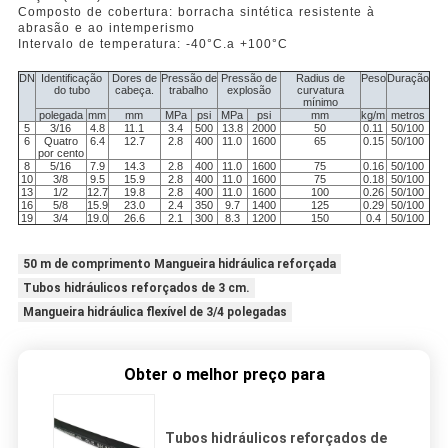
Composto de cobertura: borracha sintética resistente à
abrasão e ao intemperismo
Intervalo de temperatura: -40
°C
.
a +100
°C
DN
Identificação
Dores de
Pressão de
Pressão de
Radius de
Peso
Duração
do tubo
cabeça.
trabalho
explosão
curvatura
mínimo
polegada
mm
mm
MPa
psi
MPa
psi
mm
kg/m
metros
5
3/16
4.8
11.1
3.4
500
13.8
2000
50
0.11
50/100
6
Quatro
6.4
12.7
2.8
400
11.0
1600
65
0.15
50/100
por cento
8
5/16
7.9
14.3
2.8
400
11.0
1600
75
0.16
50/100
10
3/8
9.5
15.9
2.8
400
11.0
1600
75
0.18
50/100
13
1/2
12.7
19.8
2.8
400
11.0
1600
100
0.26
50/100
16
5/8
15.9
23.0
2.4
350
9.7
1400
125
0.29
50/100
19
3/4
19.0
26.6
2.1
300
8.3
1200
150
0.4
50/100
50 m de comprimento Mangueira hidráulica reforçada
Tubos hidráulicos reforçados de 3 cm.
Mangueira hidráulica flexível de 3/4 polegadas
Obter o melhor preço para
Tubos hidráulicos reforçados de