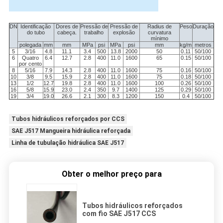
DN
Identificação
Dores de
Pressão de
Pressão de
Radius de
Peso
Duração
do tubo
cabeça.
trabalho
explosão
curvatura
mínimo
polegada
mm
mm
MPa
psi
MPa
psi
mm
kg/m
metros
5
3/16
4.8
11.1
3.4
500
13.8
2000
50
0.11
50/100
6
Quatro
6.4
12.7
2.8
400
11.0
1600
65
0.15
50/100
por cento
8
5/16
7.9
14.3
2.8
400
11.0
1600
75
0.16
50/100
10
3/8
9.5
15.9
2.8
400
11.0
1600
75
0.18
50/100
13
1/2
12.7
19.8
2.8
400
11.0
1600
100
0.26
50/100
16
5/8
15.9
23.0
2.4
350
9.7
1400
125
0.29
50/100
19
3/4
19.0
26.6
2.1
300
8.3
1200
150
0.4
50/100
Tubos hidráulicos reforçados por CCS
SAE J517 Mangueira hidráulica reforçada
Linha de tubulação hidráulica SAE J517
Obter o melhor preço para
Tubos hidráulicos reforçados
com fio SAE J517 CCS