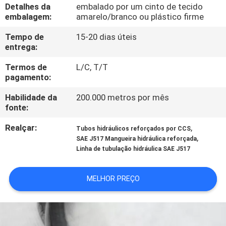
CONTROLE
Detalhes da
embalado por um cinto de tecido
embalagem:
amarelo/branco ou plástico firme
DA
Tempo de
15-20 dias úteis
QUALIDADE
entrega:
Termos de
L/C, T/T
CONTACTE-
pagamento:
NOS
Habilidade da
200.000 metros por mês
fonte:
PEÇA
Realçar:
,
Tubos hidráulicos reforçados por CCS
UMAS
,
SAE J517 Mangueira hidráulica reforçada
Linha de tubulação hidráulica SAE J517
CITAÇÕES
MELHOR PREÇO
NOTÍCIA