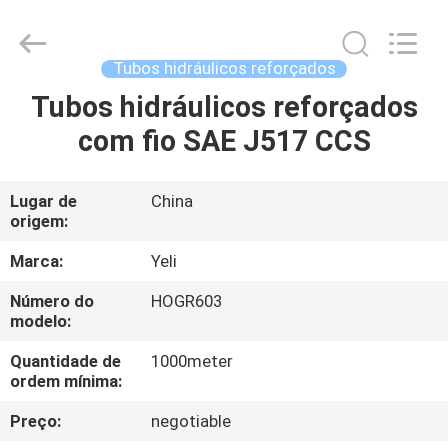
mangueira
reforçada
com
arame
fornecedor.
Tubos hidráulicos reforçados
Copyright
©
2021
Tubos hidráulicos reforçados
CASA
-
2025
com fio SAE J517 CCS
wirehydraulichose.com.
All
Rights
PRODUTOS
Reserved.
Developed
by
Lugar de
China
ECER
origem:
SOBRE
NÓS
Marca:
Yeli
Número do
HOGR603
modelo:
EXCURSÃO
DA
Quantidade de
1000meter
ordem mínima:
FÁBRICA
Preço:
negotiable