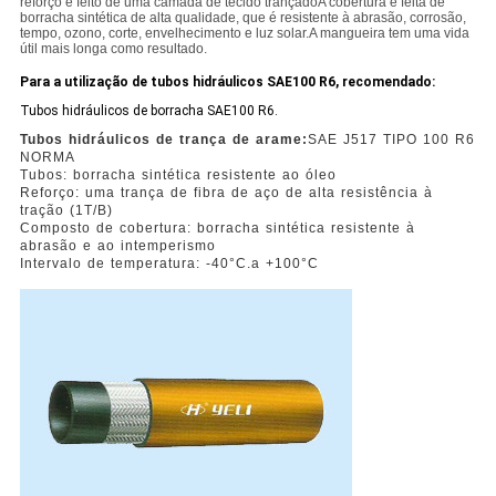
reforço é feito de uma camada de tecido trançadoA cobertura é feita de
borracha sintética de alta qualidade, que é resistente à abrasão, corrosão,
tempo, ozono, corte, envelhecimento e luz solar.A mangueira tem uma vida
útil mais longa como resultado.
Para a utilização de tubos hidráulicos SAE100 R6, recomendado:
Tubos hidráulicos de borracha SAE100 R6.
Tubos hidráulicos de trança de arame:
SAE J517 TIPO 100 R6
NORMA
Tubos: borracha sintética resistente ao óleo
Reforço: uma trança de fibra de aço de alta resistência à
tração (1T/B)
Composto de cobertura: borracha sintética resistente à
abrasão e ao intemperismo
Intervalo de temperatura: -40
°C
.
a +100
°C