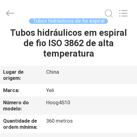
Plastic
Technology
(Hebei)
Co.,
Ltd.
Tubos hidráulicos de fio espiral
All
Rights
Reserved.
Tubos hidráulicos em espiral
CASA
Developed
by
de fio ISO 3862 de alta
ECER
PRODUTOS
temperatura
SOBRE
Lugar de
China
origem:
NÓS
Marca:
Yeli
EXCURSÃO
Número do
Hoog4S10
modelo:
DA
FÁBRICA
Quantidade de
360 metros
ordem mínima: