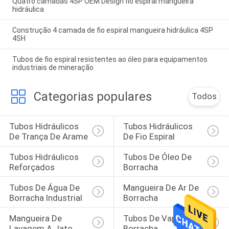
Quatro camadas 4SP OEM Design fio espiral mangueira
hidráulica
Construção 4 camada de fio espiral mangueira hidráulica 4SP
4SH
Tubos de fio espiral resistentes ao óleo para equipamentos
industriais de mineração
Categorias populares
Todos
Tubos Hidráulicos 
Tubos Hidráulicos 
De Trança De Arame
De Fio Espiral
Tubos Hidráulicos 
Tubos De Óleo De 
Reforçados
Borracha
Tubos De Água De 
Mangueira De Ar De 
Borracha Industrial
Borracha
Mangueira De 
Tubos De Vapor De 
Lavagem A Jato
Borracha