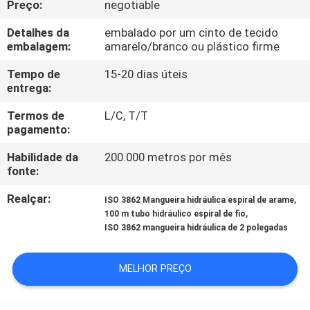
Preço:
negotiable
CONTROLE
DA
Detalhes da
embalado por um cinto de tecido
embalagem:
amarelo/branco ou plástico firme
QUALIDADE
Tempo de
15-20 dias úteis
entrega:
CONTACTE-
Termos de
L/C, T/T
NOS
pagamento:
Habilidade da
200.000 metros por mês
NOTÍCIA
fonte:
Realçar:
,
ISO 3862 Mangueira hidráulica espiral de arame
PEÇA
,
100 m tubo hidráulico espiral de fio
ISO 3862 mangueira hidráulica de 2 polegadas
UMAS
CITAÇÕES
MELHOR PREÇO
MAPA