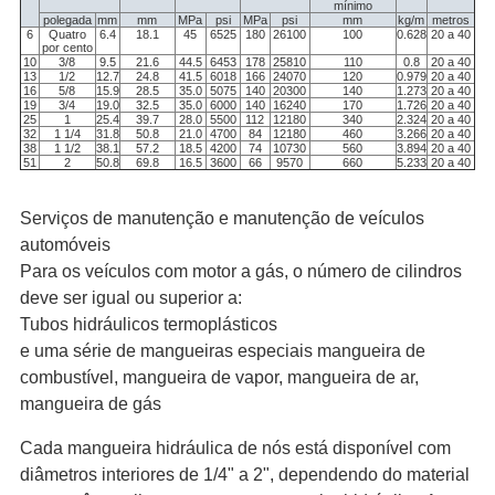
mínimo
polegada
mm
mm
MPa
psi
MPa
psi
mm
kg/m
metros
6
Quatro
6.4
18.1
45
6525
180
26100
100
0.628
20 a 40
por cento
10
3/8
9.5
21.6
44.5
6453
178
25810
110
0.8
20 a 40
13
1/2
12.7
24.8
41.5
6018
166
24070
120
0.979
20 a 40
16
5/8
15.9
28.5
35.0
5075
140
20300
140
1.273
20 a 40
19
3/4
19.0
32.5
35.0
6000
140
16240
170
1.726
20 a 40
25
1
25.4
39.7
28.0
5500
112
12180
340
2.324
20 a 40
32
1 1/4
31.8
50.8
21.0
4700
84
12180
460
3.266
20 a 40
38
1 1/2
38.1
57.2
18.5
4200
74
10730
560
3.894
20 a 40
51
2
50.8
69.8
16.5
3600
66
9570
660
5.233
20 a 40
Serviços de manutenção e manutenção de veículos
automóveis
Para os veículos com motor a gás, o número de cilindros
deve ser igual ou superior a:
Tubos hidráulicos termoplásticos
e uma série de mangueiras especiais mangueira de
combustível, mangueira de vapor, mangueira de ar,
mangueira de gás
Cada mangueira hidráulica de nós está disponível com
diâmetros interiores de 1/4" a 2", dependendo do material