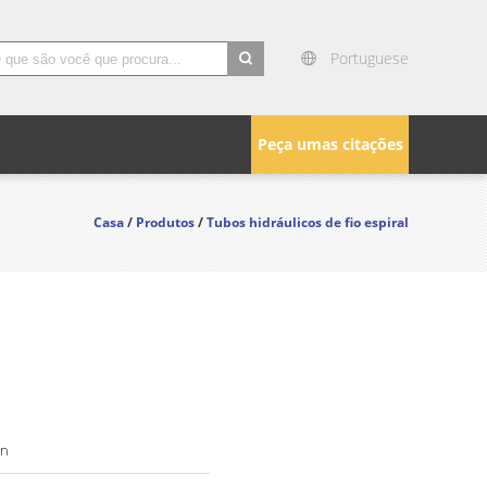
Portuguese
search
Peça umas citações
Casa
/
Produtos
/
Tubos hidráulicos de fio espiral
n