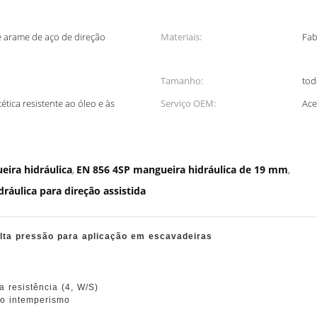
e arame de aço de direção
Materiais:
Fab
Tamanho:
tod
tica resistente ao óleo e às
Serviço OEM:
Ace
ra hidráulica
EN 856 4SP mangueira hidráulica de 19 mm
,
,
ráulica para direção assistida
lta pressão para aplicação em escavadeiras
 resistência (4, W/S)
ao intemperismo