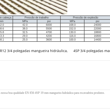
e cabeça.
Pressão de trabalho
Pressão de explosão
mm
MPa
psi
MPa
psi
2.0
42.0
6000
168.0
24000
8.6
38.0
5500
152.0
22000
5.8
32.5
4700
130.0
18800
3.3
29.0
4200
116.0
16800
8.1
25.0
3600
100.0
14400
R12 3/4 polegadas mangueira hidráulica
,
4SP 3/4 polegadas ma