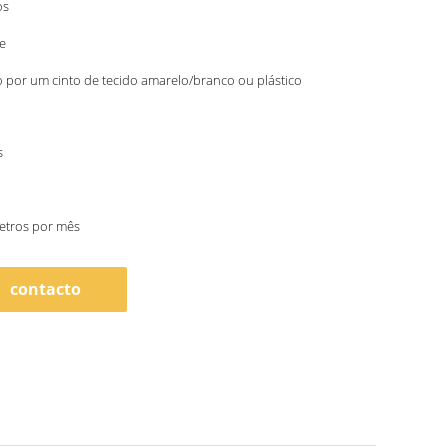
os
e
por um cinto de tecido amarelo/branco ou plástico
s
etros por mês
contacto