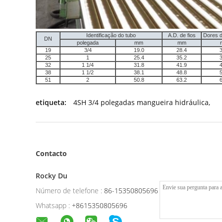
Identificação do tubo
A.D. de fios
Dores d
DN
polegada
mm
mm
19
3/4
19.0
28.4
3
25
1
25.4
35.2
3
32
1 1/4
31.8
41.9
4
38
1 1/2
38.1
48.8
5
51
2
50.8
63.2
6
etiqueta:
4SH 3/4 polegadas mangueira hidráulica
,
Contacto
Rocky Du
Número de telefone :
86-15350805696
Whatsapp :
+8615350805696