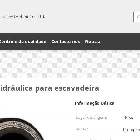
ology (Hebei) Co., Ltd.
Controle da qualidade
Contacte-nos
Notícia
dráulica para escavadeira
Informação Básica
Lugar de origem:
China
Marca:
Thompso