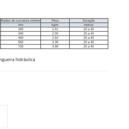
Radius de curvatura mínimo
Peso
Duração
mm
kg/m
metros
280
1.61
20 a 40
340
2.00
20 a 40
460
2.64
20 a 40
560
3.36
20 a 40
700
4.98
20 a 40
ngueira hidráulica