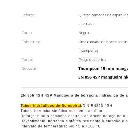
Reforço:
Quatro camadas de espiral d
alternada
Cores:
Negro
Cobertura:
Uma camada de borracha sinté
intempéries
Ponto:
Preço de fábrica
Thompson 19 mm manguei
Destacar:
EN 856 4SP mangueira hid
EN 856 4SH 4SP Mangueira de borracha hidráulica de a
Tubos hidráulicos de fio espiral
:
DIN EN856 4SH
Tubos: borracha sintética resistente ao óleo
Reforço: quatro camadas espirais de arame de aço de alta
Revestimento: borracha sintética resistente à abrasão e 
Intervalo de temperatura: -40 °C a +100 °C