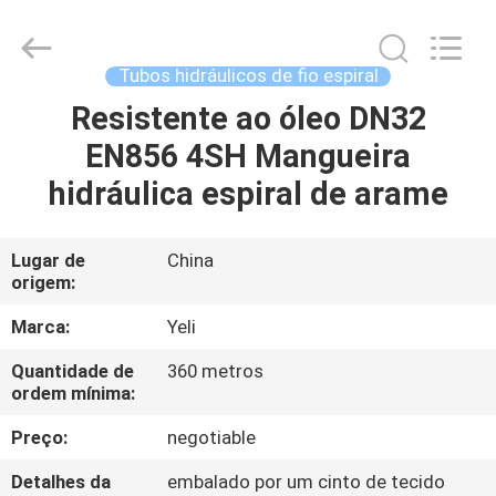
mangueira
hidráulica
fornecedor.
Copyright
©
Tubos hidráulicos de fio espiral
2021
-
2025
Resistente ao óleo DN32
CASA
wirehydraulichose.com.
All
EN856 4SH Mangueira
Rights
Reserved.
Developed
PRODUTOS
hidráulica espiral de arame
by
ECER
SOBRE
Lugar de
China
origem:
NÓS
Marca:
Yeli
EXCURSÃO
Quantidade de
360 metros
ordem mínima:
DA
FÁBRICA
Preço:
negotiable
Detalhes da
embalado por um cinto de tecido