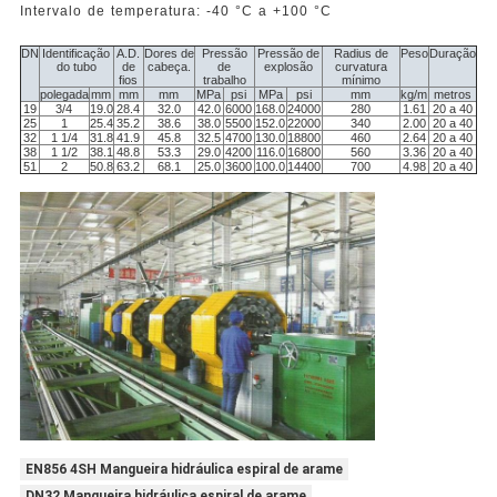
Intervalo de temperatura: -40 °C a +100 °C
DN
Identificação
A.D.
Dores de
Pressão
Pressão de
Radius de
Peso
Duração
do tubo
de
cabeça.
de
explosão
curvatura
fios
trabalho
mínimo
polegada
mm
mm
mm
MPa
psi
MPa
psi
mm
kg/m
metros
19
3/4
19.0
28.4
32.0
42.0
6000
168.0
24000
280
1.61
20 a 40
25
1
25.4
35.2
38.6
38.0
5500
152.0
22000
340
2.00
20 a 40
32
1 1/4
31.8
41.9
45.8
32.5
4700
130.0
18800
460
2.64
20 a 40
38
1 1/2
38.1
48.8
53.3
29.0
4200
116.0
16800
560
3.36
20 a 40
51
2
50.8
63.2
68.1
25.0
3600
100.0
14400
700
4.98
20 a 40
EN856 4SH Mangueira hidráulica espiral de arame
DN32 Mangueira hidráulica espiral de arame