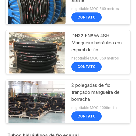
arame
negotiable MOQ:360 metros
CONTATO
DN32 EN856 4SH
Mangueira hidráulica em
espiral de fio
negotiable MOQ:360 metros
CONTATO
2 polegadas de fio
trançado mangueira de
borracha
negotiable MOQ:1000meter
CONTATO
Tubos hidráulicos de fio espiral