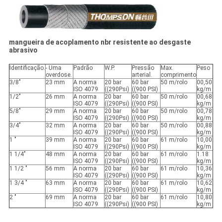
mangueira de acoplamento nbr resistente ao desgaste
abrasivo
Identificação.
- Uma
Padrão
W.P.
Pressão
Max.
Peso
overdose.
arterial.
comprimento
3/8"
23 mm
A norma
20 bar
60 bar
50 m/rolo
00,50
ISO 4079
((290Psi)
((900 PSI)
kg/m
1/2"
26 mm
A norma
20 bar
60 bar
50 m/rolo
00,68
ISO 4079
((290Psi)
((900 PSI)
kg/m
5/8"
29 mm
A norma
20 bar
60 bar
50 m/rolo
00,78
ISO 4079
((290Psi)
((900 PSI)
kg/m
3/4"
32 mm
A norma
20 bar
60 bar
50 m/rolo
00,88
ISO 4079
((290Psi)
((900 PSI)
kg/m
1 "
39 mm
A norma
20 bar
60 bar
61 m/rolo
10,00
ISO 4079
((290Psi)
((900 PSI)
kg/m
1 1/4"
48 mm
A norma
20 bar
60 bar
61 m/rolo
1.18
ISO 4079
((290Psi)
((900 PSI)
kg/m
1 1/2 "
56 mm
A norma
20 bar
60 bar
61 m/rolo
10,36
ISO 4079
((290Psi)
((900 PSI)
kg/m
1 3/4 "
63 mm
A norma
20 bar
60 bar
61 m/rolo
10,62
ISO 4079
((290Psi)
((900 PSI)
kg/m
2 "
69 mm
A norma
20 bar
60 bar
61 m/rolo
10,80
ISO 4079
((290Psi)
((900 PSI)
kg/m