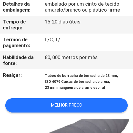
CONTROLE
Detalhes da
embalado por um cinto de tecido
embalagem:
amarelo/branco ou plástico firme
DA
Tempo de
15-20 dias úteis
QUALIDADE
entrega:
Termos de
L/C, T/T
CONTACTE-
pagamento:
NOS
Habilidade da
80, 000 metros por mês
fonte:
PEÇA
Realçar:
,
Tubos de borracha de borracha de 23 mm
UMAS
,
ISO 4079 Caixas de borracha de areia
23 mm mangueira de arame espiral
CITAÇÕES
MELHOR PREÇO
NOTÍCIA