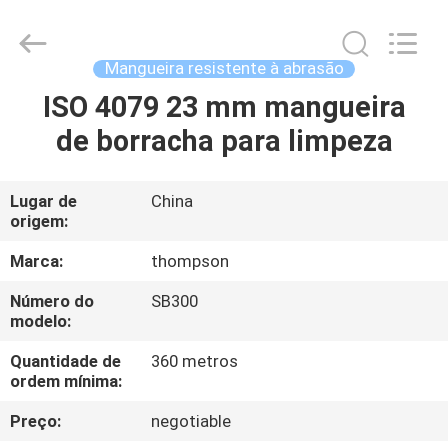
resistente
à
abrasão
fornecedor.
Copyright
Mangueira resistente à abrasão
©
2021
-
ISO 4079 23 mm mangueira
CASA
2025
wirehydraulichose.com.
de borracha para limpeza
All
Rights
Reserved.
PRODUTOS
Developed
by
ECER
Lugar de
China
origem:
SOBRE
NÓS
Marca:
thompson
Número do
SB300
modelo:
EXCURSÃO
DA
Quantidade de
360 metros
ordem mínima:
FÁBRICA
Preço:
negotiable