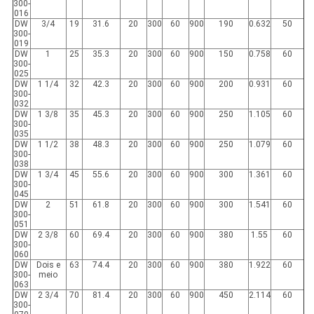
300-
016
DW
3/4
19
31.6
20
300
60
900
190
0.632
50
300-
019
DW
1
25
35.3
20
300
60
900
150
0.758
60
300-
025
DW
1 1/4
32
42.3
20
300
60
900
200
0.931
60
300-
032
DW
1 3/8
35
45.3
20
300
60
900
250
1.105
60
300-
035
DW
1 1/2
38
48.3
20
300
60
900
250
1.079
60
300-
038
DW
1 3/4
45
55.6
20
300
60
900
300
1.361
60
300-
045
DW
2
51
61.8
20
300
60
900
300
1.541
60
300-
051
DW
2 3/8
60
69.4
20
300
60
900
380
1.55
60
300-
060
DW
Dois e
63
74.4
20
300
60
900
380
1.922
60
300-
meio
063
DW
2 3/4
70
81.4
20
300
60
900
450
2.114
60
300-