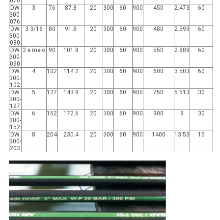
070
DW
3
76
87.8
20
300
60
900
450
2.473
60
300-
076
DW
3 3/16
80
91.8
20
300
60
900
480
2.593
60
300-
080
DW
3 e meio
90
101.8
20
300
60
900
550
2.889
60
300-
090
DW
4
102
114.2
20
300
60
900
600
3.503
60
300-
102
DW
5
127
143.8
20
300
60
900
750
5.513
30
300-
127
DW
6
152
172.6
20
300
60
900
900
8
30
300-
152
DW
8
204
230.4
20
300
60
900
1400
13.53
15
300-
203