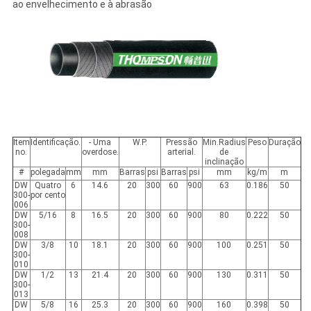
ao envelhecimento e à abrasão
Item
Identificação.
- Uma
W.P.
Pressão
Min.Radius
Peso
Duração
no.
overdose.
arterial.
de
inclinação
#
polegada
mm
mm
Barras
psi
Barras
psi
mm
kg/m
m
DW
Quatro
6
14.6
20
300
60
900
63
0.186
50
300-
por cento
006
DW
5/16
8
16.5
20
300
60
900
80
0.222
50
300-
008
DW
3/8
10
18.1
20
300
60
900
100
0.251
50
300-
010
DW
1/2
13
21.4
20
300
60
900
130
0.311
50
300-
013
DW
5/8
16
25.3
20
300
60
900
160
0.398
50