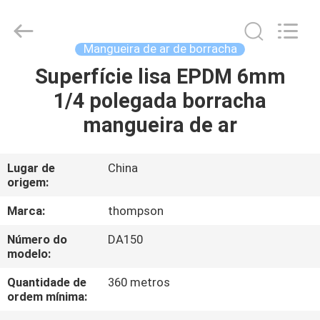
de
ar
de
borracha
fornecedor.
Mangueira de ar de borracha
Copyright
©
2021
Superfície lisa EPDM 6mm
CASA
-
2025
1/4 polegada borracha
Chenbo
Rubber
and
PRODUTOS
mangueira de ar
Plastic
Technology
(Hebei)
Co.,
Ltd.
SOBRE
Lugar de
China
All
Rights
origem:
NÓS
Reserved.
Developed
by
Marca:
thompson
ECER
EXCURSÃO
Número do
DA150
modelo:
DA
FÁBRICA
Quantidade de
360 metros
ordem mínima: