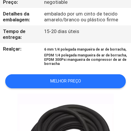
Preço:
negotiable
CONTROLE
DA
Detalhes da
embalado por um cinto de tecido
embalagem:
amarelo/branco ou plástico firme
QUALIDADE
Tempo de
15-20 dias úteis
entrega:
CONTACTE-
Realçar:
,
6 mm 1/4 polegada mangueira de ar de borracha
NOS
,
EPDM 1/4 polegada mangueira de ar de borracha
EPDM 300Psi mangueira de compressor de ar de
borracha
NOTÍCIA
MELHOR PREÇO
PEÇA
UMAS
CITAÇÕES
MAPA