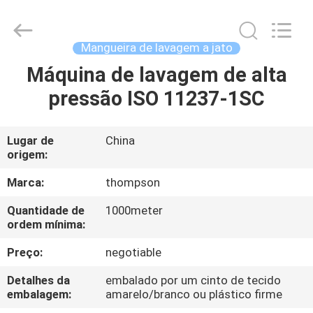
mangueira
de
extensão
de
lavagem
Mangueira de lavagem a jato
de
potência
fornecedor.
Máquina de lavagem de alta
CASA
Copyright
©
pressão ISO 11237-1SC
2021
-
2025
PRODUTOS
wirehydraulichose.com.
All
Rights
Lugar de
China
Reserved.
origem:
Developed
SOBRE
by
ECER
NÓS
Marca:
thompson
Quantidade de
1000meter
ordem mínima:
EXCURSÃO
DA
Preço:
negotiable
FÁBRICA
Detalhes da
embalado por um cinto de tecido
embalagem:
amarelo/branco ou plástico firme