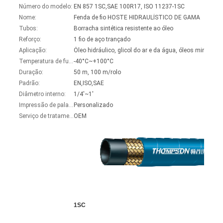
Número do modelo:
EN 857 1SC,SAE 100R17, ISO 11237-1SC
Nome:
Fenda de fio HOSTE HIDRAULÍSTICO DE GAMA
Tubos:
Borracha sintética resistente ao óleo
Reforço:
1 fio de aço trançado
Aplicação:
Temperatura de funcionamento:
-40°C~+100°C
Duração:
50 m, 100 m/rolo
Padrão:
EN,ISO,SAE
Diâmetro interno:
1/4'~1'
Impressão de palavras:
Personalizado
Serviço de tratamento:
OEM
1SC