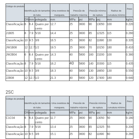
Código do produto
Peso
Identificação do tamanho
- Uma overdose de
Pressão de
Pressão mínima
Radius de
do tubo.
manguera.
trabalho máxima
de ruptura
curvatura mínimo
DN
mm
polegada
mm
MPa
psi
MPa
psj
mm
kg/m
Classificação:
6
6.4
Quatro por
12.7
25
3600
90
13050
100
0.220
cento
J1B05
8
7.9
5/16
14.4
25
3600
85
12325
115
0.260
Classificação:
10
9.5
3/8
16.5
25
3600
82
11890
130
0.335
JW1B08
12
12.7
1/2
19.5
25
3600
70
10150
180
0.410
JW2B04
6
6.4
Quatro por
14.3
40
5800
160
23200
100
0.380
cento
40
Classificação:
8
7.9
5/16
16.2
5800
140
20300
115
0.435
Classificação:
10
9.5
3/8
18.3
40
5800
130
18850
130
0.550
J2B08
12
12.7
1/2
21.3
40
5800
120
17400
180
0.640
2SC
Código do produto
Peso
Identificação do tamanho
- Uma overdose de
Pressão de
Pressão mínima
Radius de
do tubo.
manguera.
trabalho máxima
de ruptura
curvatura mínimo
DN
mm
polegada
mm
MPa
psi
MPa
psi
mm
kg/m
C1C04
6
6.4
Quatro por
11.7
25
3600
90
13050
50
0.180
cento
Classificação:
8
7.9
5/16
13.4
25
3600
85
12325
55
0.200
Classificação:
10
9.5
3/8
15.1
25
3600
82
11890
60
0.260