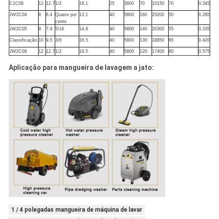
C1C08
12
12.7
1/2
18.1
25
3600
70
10150
70
0.345
JW2C04
6
6.4
Quatro por
13.1
40
5800
160
23200
50
0.285
cento
JW2C05
8
7.9
5/16
14.8
40
5800
140
20300
55
0.335
Classificação:
10
9.5
3/8
16.5
40
5800
130
18850
65
0.420
JW2C08
12
12.7
1/2
19.5
40
5800
120
17400
80
0.575
Aplicação para mangueira de lavagem a jato:
1 / 4 polegadas mangueira de máquina de lavar